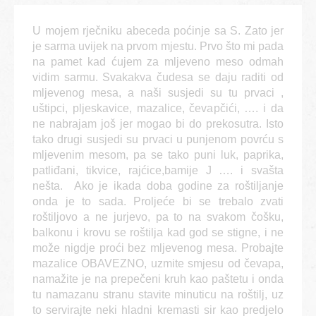
U mojem rječniku abeceda poćinje sa S. Zato jer
je sarma uvijek na prvom mjestu. Prvo što mi pada
na pamet kad ćujem za mljeveno meso odmah
vidim sarmu. Svakakva čudesa se daju raditi od
mljevenog mesa, a naši susjedi su tu prvaci ,
uštipci, pljeskavice, mazalice, čevapčići, …. i da
ne nabrajam još jer mogao bi do prekosutra. Isto
tako drugi susjedi su prvaci u punjenom povrću s
mljevenim mesom, pa se tako puni luk, paprika,
patliđani, tikvice, rajćice,bamije J …. i svašta
nešta. Ako je ikada doba godine za roštiljanje
onda je to sada. Proljeće bi se trebalo zvati
roštiljovo a ne jurjevo, pa to na svakom čošku,
balkonu i krovu se roštilja kad god se stigne, i ne
može nigdje proći bez mljevenog mesa. Probajte
mazalice OBAVEZNO, uzmite smjesu od čevapa,
namažite je na prepečeni kruh kao paštetu i onda
tu namazanu stranu stavite minuticu na roštilj, uz
to servirajte neki hladni kremasti sir kao predjelo