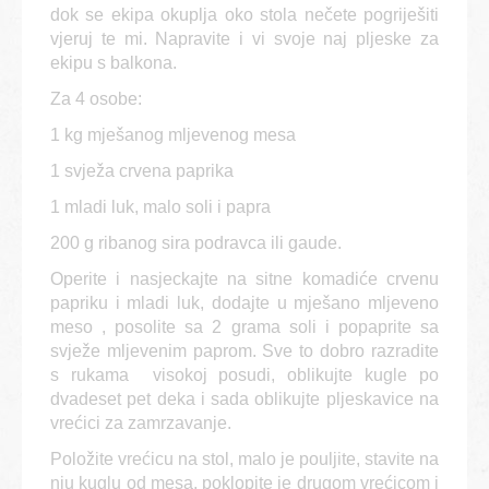
dok se ekipa okuplja oko stola nečete pogriješiti
vjeruj te mi. Napravite i vi svoje naj pljeske za
ekipu s balkona.
Za 4 osobe:
1 kg mješanog mljevenog mesa
1 svježa crvena paprika
1 mladi luk, malo soli i papra
200 g ribanog sira podravca ili gaude.
Operite i nasjeckajte na sitne komadiće crvenu
papriku i mladi luk, dodajte u mješano mljeveno
meso , posolite sa 2 grama soli i popaprite sa
svježe mljevenim paprom. Sve to dobro razradite
s rukama visokoj posudi, oblikujte kugle po
dvadeset pet deka i sada oblikujte pljeskavice na
vrećici za zamrzavanje.
Položite vrećicu na stol, malo je pouljite, stavite na
nju kuglu od mesa, poklopite je drugom vrećicom i