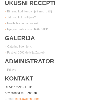
UKUSNI RECEPTI
Bili smo kod frenda i jeli smo roštilj
Jel prvo kokoš ili jaje?
Nosite hranu na posao?
Njegovo veličanstvo RAMSTEK
GALERIJA
Catering i domjenci
Festival 1001 delicija Zagreb
ADMINISTRATOR
Prijava
KONTAKT
RESTORAN CHEFlja,
Kovinska ulica 1, Zagreb.
E-mail:
cheflja@gmail.com