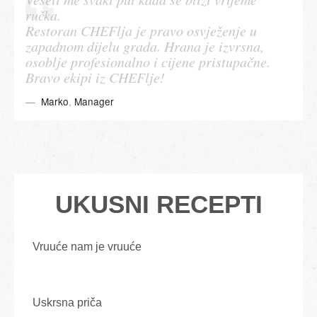
ručka.
Restoran CHEFlja je pravo osvježenje u
zapadnom dijelu grada. Hrana je izvrsna,
osoblje profesionalno i cijene pristupačne.
Bravo ekipi iz CHEFlje!
Marko
,
Manager
UKUSNI RECEPTI
Vruuće nam je vruuće
Uskrsna priča