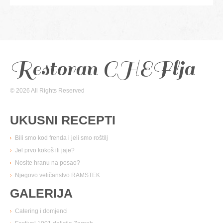
Restoran CHEFlja
© 2026 All Rights Reserved
UKUSNI RECEPTI
Bili smo kod frenda i jeli smo roštilj
Jel prvo kokoš ili jaje?
Nosite hranu na posao?
Njegovo veličanstvo RAMSTEK
GALERIJA
Catering i domjenci