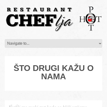
ŠTO DRUGI KAŽU O
NAMA
Veseli me svaki put kada se bliži vrijeme